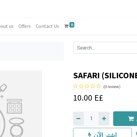
0
out us
Offers
Contact Us
SAFARI (SILICONE
(0 review)
10.00
E£
اشترِ الآن