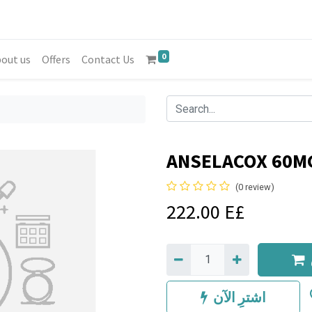
0
out us
Offers
Contact Us
ANSELACOX 60MG
(0 review)
222.00
E£
اشترِ الآن