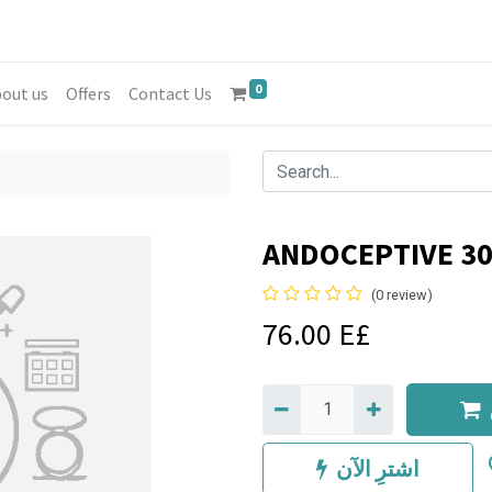
0
out us
Offers
Contact Us
ANDOCEPTIVE 30
(0 review)
76.00
E£
اشترِ الآن