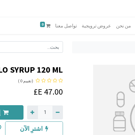
0
من نحن
عروض ترويجية
تواصل معنا
LO SYRUP 120 ML
(تقييم 0 )
E£
47.00
إ
اشترِ الآن