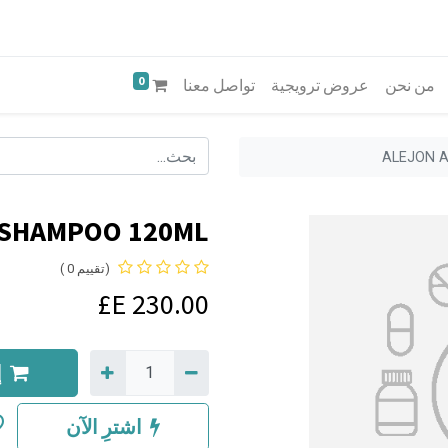
0
من نحن
عروض ترويجية
تواصل معنا
ALEJON 
 SHAMPOO 120ML
(تقييم 0 )
E£
230.00
إ
اشترِ الآن