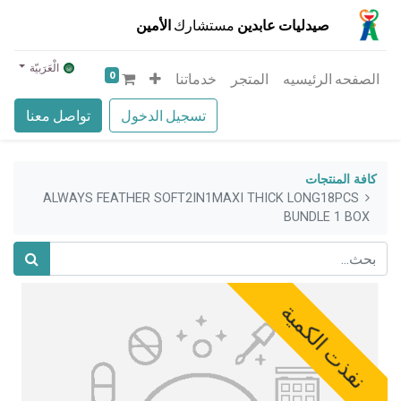
صيدليات عابدين
مستشارك
الأمين
الْعَرَبيّة
0
الصفحه الرئيسيه
المتجر
خدماتنا
تسجيل الدخول
تواصل معنا
كافة المنتجات
ALWAYS FEATHER SOFT2IN1MAXI THICK LONG18PCS
BUNDLE 1 BOX
نفذت الكمية