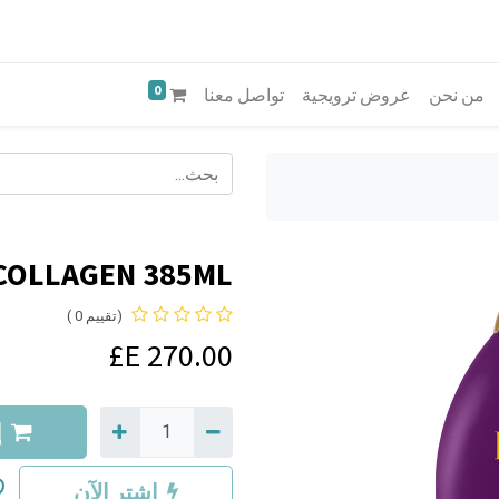
0
من نحن
عروض ترويجية
تواصل معنا
OLLAGEN 385ML--
(تقييم 0 )
E£
270.00
إ
اشترِ الآن