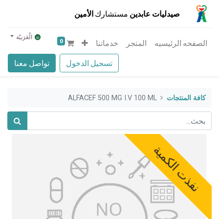
صيدليات عابدين
مستشارك
الأمين
الْعَرَبيّة
0
الصفحه الرئيسيه
المتجر
خدماتنا
تسجيل الدخول
تواصل معنا
كافة المنتجات
ALFACEF 500 MG I.V 100 ML
نفذت الكمية