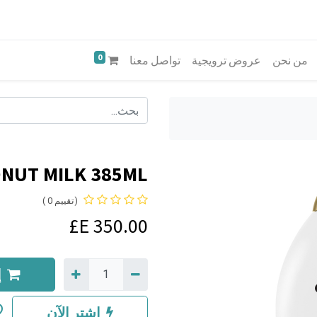
0
من نحن
عروض ترويجية
تواصل معنا
UT MILK 385ML--
(تقييم 0 )
E£
350.00
إ
اشترِ الآن