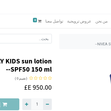
0
من نحن
عروض ترويجية
تواصل معنا
NIVEA S
 KIDS sun lotion
SPF50 150 ml--
(تقييم 0 )
E£
950.00
إ