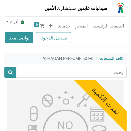
صيدليات عابدين
مستشارك
الأمين
الْعَرَبيّة
0
الصفحه الرئيسيه
المتجر
خدماتنا
تسجيل الدخول
تواصل معنا
كافة المنتجات
ALHAGAN PERFUME 50 ML
نفذت الكمية