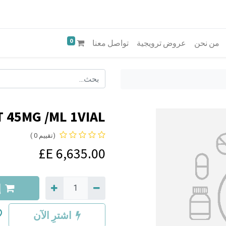
0
من نحن
عروض ترويجية
تواصل معنا
 45MG /ML 1VIAL
(تقييم 0 )
E£
6,635.00
إ
اشترِ الآن