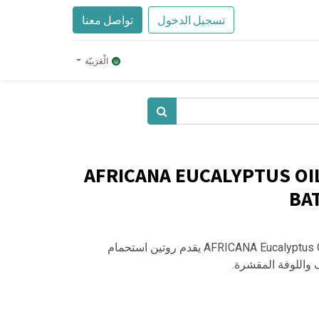
تسجيل الدخول
تواصل معنا
الْعَرَبيّة
AFRICANA EUCALYPTUS OI
BA
AFRICANA Eucalyptus Oil Soap + Loofah Bath Bundle يقدم روتين استحمام
واللوفة المقشرة.