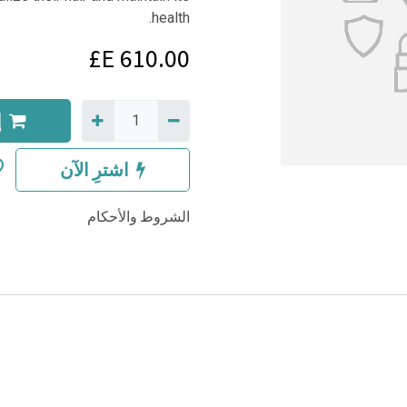
health.
E£
610.00
إ
اشترِ الآن
الشروط والأحكام