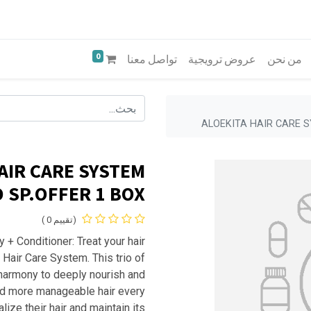
0
من نحن
عروض ترويجية
تواصل معنا
ALOEKITA HAIR CARE 
AIR CARE SYSTEM
SP.OFFER 1 BOX
(تقييم 0 )
 Conditioner: Treat your hair
 Hair Care System. This trio of
 harmony to deeply nourish and
 and more manageable hair every
lize their hair and maintain its