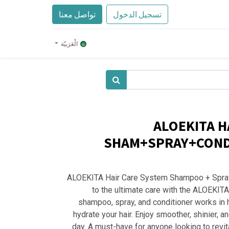
تسجيل الدخول
تواصل معنا
الْعَرَبيّة
ALOEKITA H
SHAM+SPRAY+COND 
ALOEKITA Hair Care System Shampoo + Spray +
to the ultimate care with the ALOEKITA
shampoo, spray, and conditioner works in
hydrate your hair. Enjoy smoother, shinier,
day. A must-have for anyone looking to revita