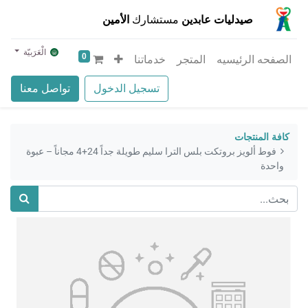
صيدليات عابدين
مستشارك
الأمين
الْعَرَبيّة
0
الصفحه الرئيسيه
المتجر
خدماتنا
تسجيل الدخول
تواصل معنا
كافة المنتجات
فوط ألويز بروتكت بلس الترا سليم طويلة جداً 24+4 مجاناً – عبوة
واحدة