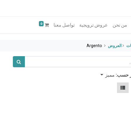
0
من نحن
عروض ترويجية
تواصل معنا
ات
​العروض
Argento
مميز
ز حسب: