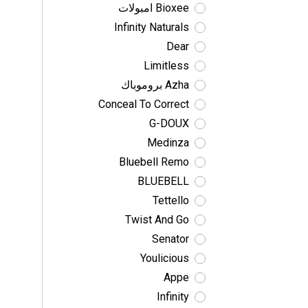
Bioxee امبولات
Infinity Naturals
Dear
Limitless
Azha بروموباك
Conceal To Correct
G-DOUX
Medinza
Bluebell Remo
BLUEBELL
Tettello
Twist And Go
Senator
Youlicious
Appe
Infinity