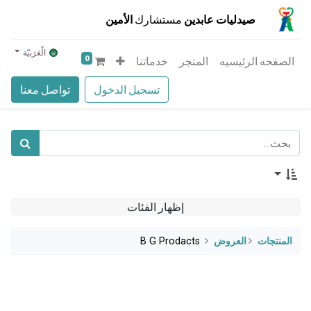
صيدليات عابدين
مستشارك
الأمين
الْعَرَبيّة
0
الصفحه الرئيسيه
المتجر
خدماتنا
تسجيل الدخول
تواصل معنا
إظهار الفئات
المنتجات
​العروض
B G Prodacts