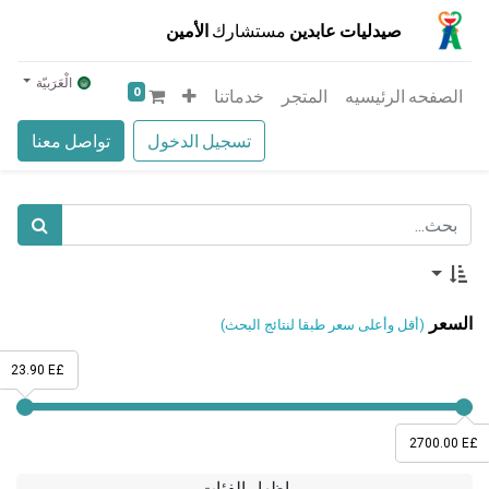
صيدليات عابدين
مستشارك
الأمين
الْعَرَبيّة
0
الصفحه الرئيسيه
المتجر
خدماتنا
تسجيل الدخول
تواصل معنا
السعر
(أقل وأعلى سعر طبقا لنتائج البحث)
23.90 E£
2700.00 E£
إظهار الفئات