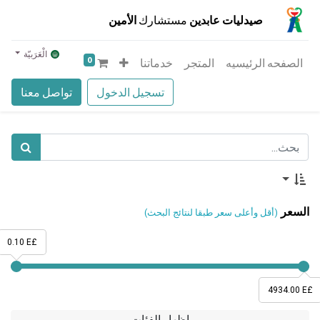
صيدليات عابدين
مستشارك
الأمين
الْعَرَبيّة
0
الصفحه الرئيسيه
المتجر
خدماتنا
تسجيل الدخول
تواصل معنا
السعر
(أقل وأعلى سعر طبقا لنتائج البحث)
0.10 E£
4934.00 E£
إظهار الفئات