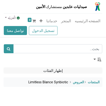
صيدليات عابدين
مستشارك
الأمين
الْعَرَبيّة
0
الصفحه الرئيسيه
المتجر
خدماتنا
تسجيل الدخول
تواصل معنا
إظهار الفئات
المنتجات
​العروض
Limitless Blance Synbiotic