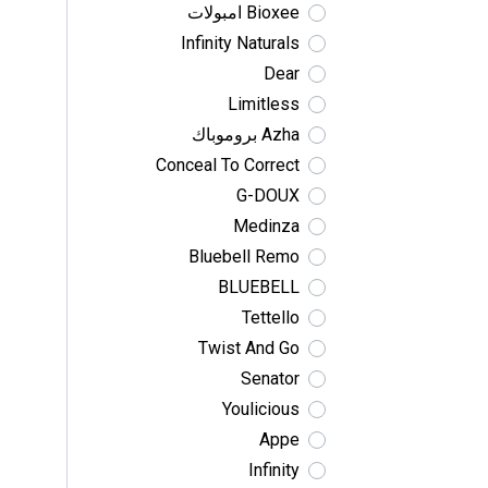
Bioxee امبولات
Infinity Naturals
Dear
Limitless
Azha بروموباك
Conceal To Correct
G-DOUX
Medinza
Bluebell Remo
BLUEBELL
Tettello
Twist And Go
Senator
Youlicious
Appe
Infinity