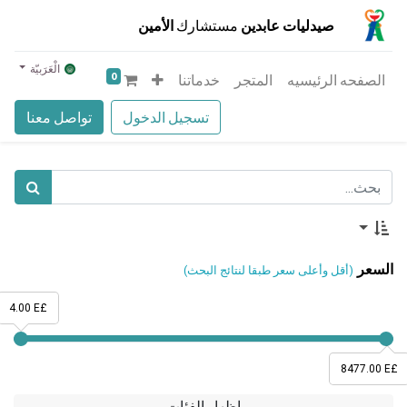
صيدليات عابدين
مستشارك
الأمين
الْعَرَبيّة
0
الصفحه الرئيسيه
المتجر
خدماتنا
تسجيل الدخول
تواصل معنا
السعر
(أقل وأعلى سعر طبقا لنتائج البحث)
4.00 E£
8477.00 E£
إظهار الفئات