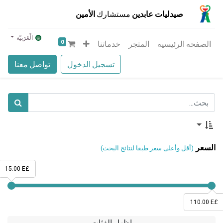
صيدليات عابدين
مستشارك
الأمين
الْعَرَبيّة
0
الصفحه الرئيسيه
المتجر
خدماتنا
تسجيل الدخول
تواصل معنا
السعر
(أقل وأعلى سعر طبقا لنتائج البحث)
15.00 E£
110.00 E£
إظهار الفئات