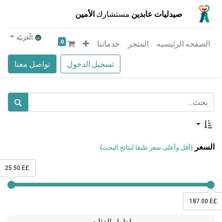
صيدليات عابدين
مستشارك
الأمين
الْعَرَبيّة
0
الصفحه الرئيسيه
المتجر
خدماتنا
تسجيل الدخول
تواصل معنا
السعر
(أقل وأعلى سعر طبقا لنتائج البحث)
25.50 E£
187.00 E£
إظهار الفئات