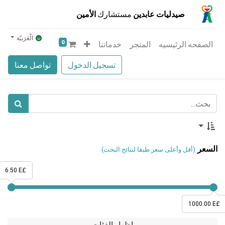
صيدليات عابدين
مستشارك
الأمين
الْعَرَبيّة
0
الصفحه الرئيسيه
المتجر
خدماتنا
تسجيل الدخول
تواصل معنا
السعر
(أقل وأعلى سعر طبقا لنتائج البحث)
6.50 E£
1000.00 E£
إظهار الفئات