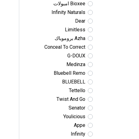
Bioxee امبولات
Infinity Naturals
Dear
Limitless
Azha بروموباك
Conceal To Correct
G-DOUX
Medinza
Bluebell Remo
BLUEBELL
Tettello
Twist And Go
Senator
Youlicious
Appe
Infinity