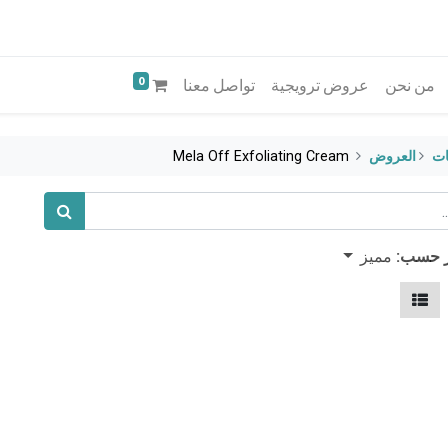
0
من نحن
عروض ترويجية
تواصل معنا
ات
​العروض
Mela Off Exfoliating Cream
مميز
ز حسب: