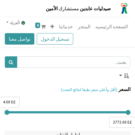
صيدليات عابدين
مستشارك
الأمين
الْعَرَبيّة
0
الصفحه الرئيسيه
المتجر
خدماتنا
تسجيل الدخول
تواصل معنا
السعر
(أقل وأعلى سعر طبقا لنتائج البحث)
4.00 E£
2772.00 E£
إظهار الفئات