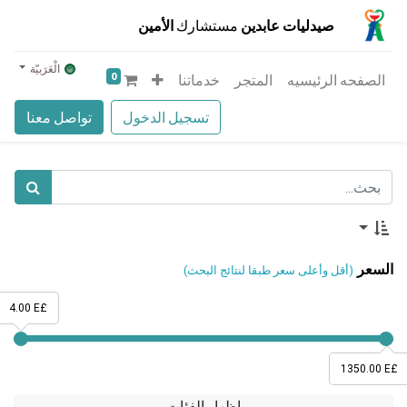
صيدليات عابدين
مستشارك
الأمين
الْعَرَبيّة
0
الصفحه الرئيسيه
المتجر
خدماتنا
تسجيل الدخول
تواصل معنا
السعر
(أقل وأعلى سعر طبقا لنتائج البحث)
4.00 E£
1350.00 E£
إظهار الفئات