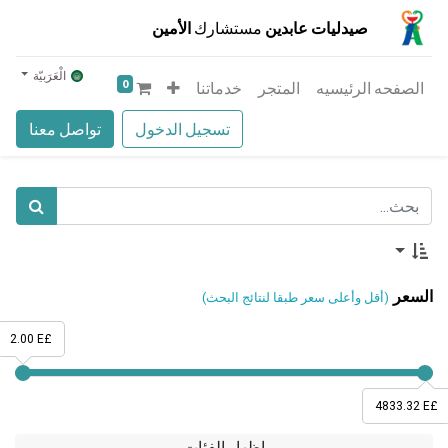
صيدليات عابدين
مستشارك
الأمين
الْعَرَبيّة
0
الصفحه الرئيسيه
المتجر
خدماتنا
تسجيل الدخول
تواصل معنا
السعر
(أقل وأعلى سعر طبقا لنتائج البحث)
2.00 E£
4833.32 E£
إظهار الفئات