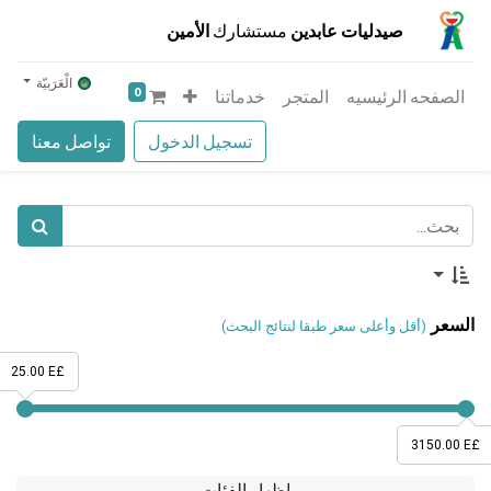
صيدليات عابدين
مستشارك
الأمين
الْعَرَبيّة
0
الصفحه الرئيسيه
المتجر
خدماتنا
تسجيل الدخول
تواصل معنا
السعر
(أقل وأعلى سعر طبقا لنتائج البحث)
25.00 E£
3150.00 E£
إظهار الفئات