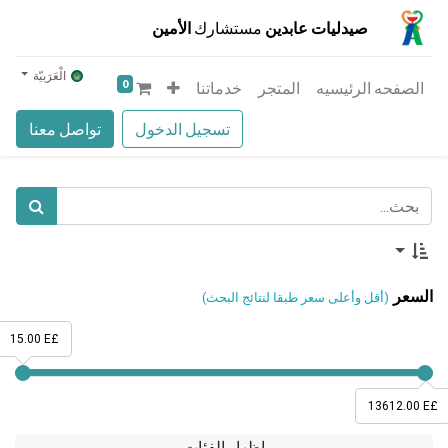
صيدليات عابدين
مستشارك
الأمين
الْعَرَبيّة
0
الصفحه الرئيسيه
المتجر
خدماتنا
تسجيل الدخول
تواصل معنا
السعر
(أقل وأعلى سعر طبقا لنتائج البحث)
15.00 E£
13612.00 E£
إظهار الفئات