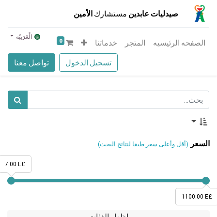
صيدليات عابدين
مستشارك
الأمين
الْعَرَبيّة
0
الصفحه الرئيسيه
المتجر
خدماتنا
تسجيل الدخول
تواصل معنا
السعر
(أقل وأعلى سعر طبقا لنتائج البحث)
7.00 E£
1100.00 E£
إظهار الفئات