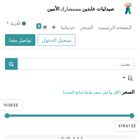
صيدليات عابدين
مستشارك
الأمين
الْعَرَبيّة
0
الصفحه الرئيسيه
المتجر
خدماتنا
تسجيل الدخول
تواصل معنا
السعر
(أقل وأعلى سعر طبقا لنتائج البحث)
10.00 E£
618.61 E£
إظهار الفئات