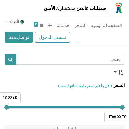
صيدليات عابدين
مستشارك
الأمين
الْعَرَبيّة
0
الصفحه الرئيسيه
المتجر
خدماتنا
تسجيل الدخول
تواصل معنا
السعر
(أقل وأعلى سعر طبقا لنتائج البحث)
13.00 E£
4700.00 E£
إظهار الفئات